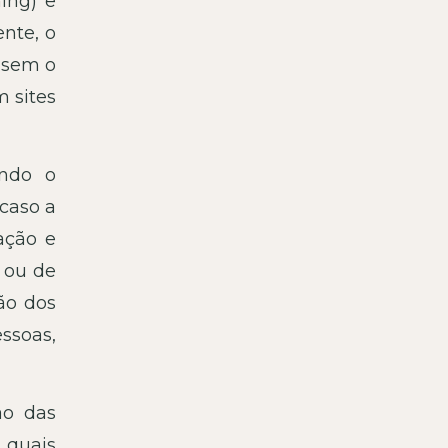
ing) e
nte, o
, sem o
 sites
ando o
caso a
ação e
 ou de
ão dos
essoas,
ão das
 quais