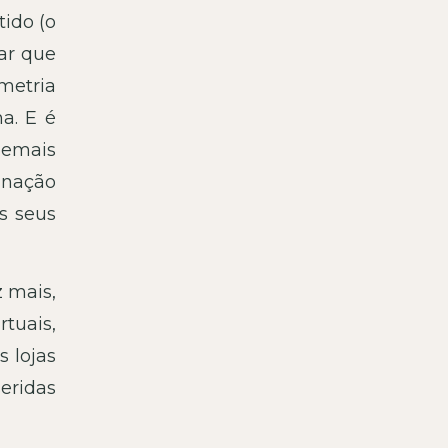
ido (o
ar que
metria
a. E é
demais
inação
s seus
 mais,
tuais,
s lojas
seridas