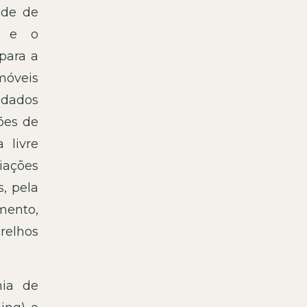
ade de
a e o
para a
móveis
dados
ões de
 livre
iações
, pela
mento,
relhos
mia de