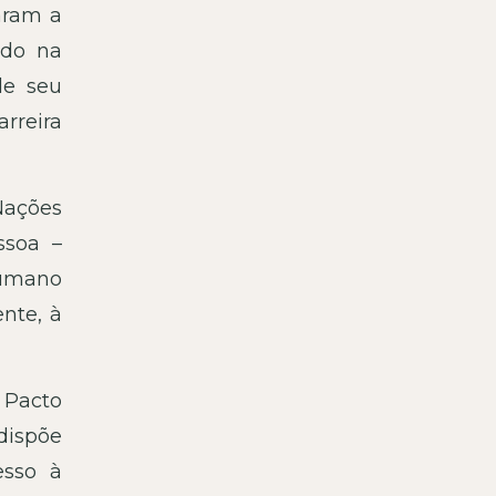
aram a
ndo na
de seu
rreira
Nações
ssoa –
humano
nte, à
 Pacto
 dispõe
esso à