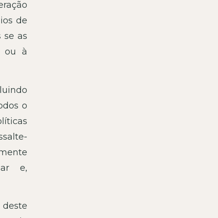
eração
ios de
 se as
s ou à
luindo
todos o
líticas
ssalte-
emente
ar e,
 deste