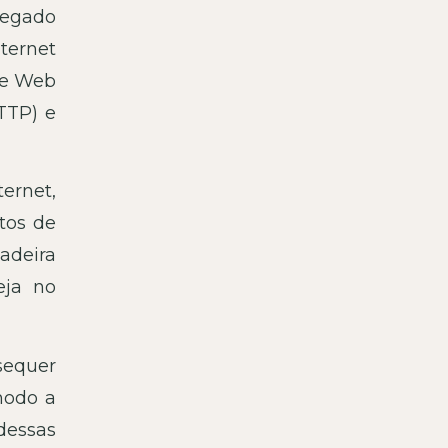
chegado
ternet
de Web
TTP) e
ernet,
tos de
adeira
eja no
sequer
modo a
dessas