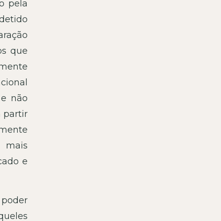
o pela
detido
aração
os que
amente
cional
 e não
 partir
amente
s mais
cado e
 poder
queles