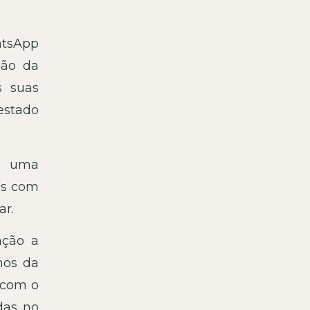
atsApp
ção da
s suas
estado
ra uma
os com
ar.
ação a
mos da
 com o
das no