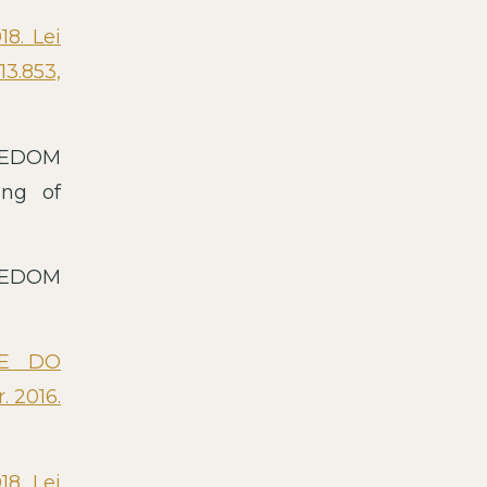
8. Lei
13.853,
EEDOM
ing of
EEDOM
 E DO
. 2016.
8. Lei