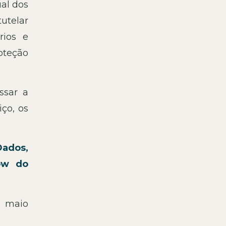
ual dos
utelar
rios e
oteção
ssar a
ço, os
Dados,
low do
6 maio