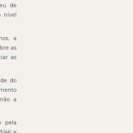
peu de
 nível
nos, a
bre as
iar as
ade do
imento
 não a
o pela
5/46 e