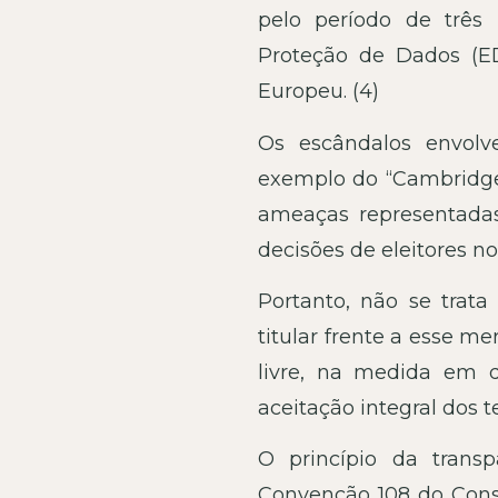
pelo período de três
Proteção de Dados (E
Europeu. (4)
Os escândalos envolv
exemplo do “Cambridge 
ameaças representadas
decisões de eleitores n
Portanto, não se trat
titular frente a esse 
livre, na medida em q
aceitação integral dos 
O princípio da transp
Convenção 108 do Conse