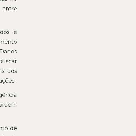
s entre
ados e
amento
 Dados
buscar
is dos
ações.
gência
 ordem
nto de