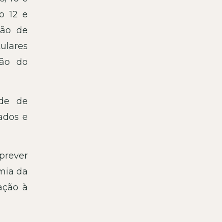
o 12 e
ção de
tulares
ção do
ade de
ados e
 prever
mia da
ação à