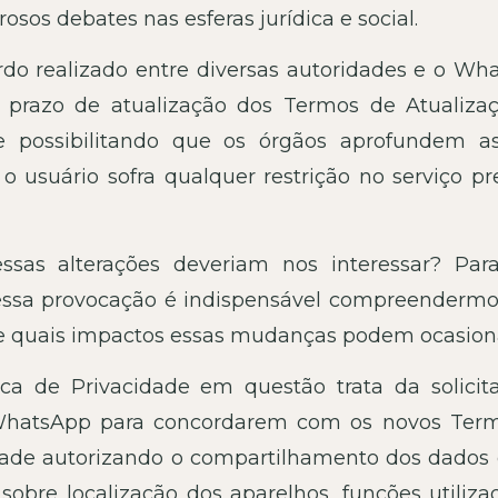
osos debates nas esferas jurídica e social.
o realizado entre diversas autoridades e o Wh
o prazo de atualização dos Termos de Atualiza
de possibilitando que os órgãos aprofundem a
o usuário sofra qualquer restrição no serviço pr
essas alterações deveriam nos interessar? Pa
 essa provocação é indispensável compreenderm
a e quais impactos essas mudanças podem ocasion
ica de Privacidade em questão trata da solicit
 WhatsApp para concordarem com os novos Ter
idade autorizando o compartilhamento dos dados
sobre localização dos aparelhos, funções utiliza