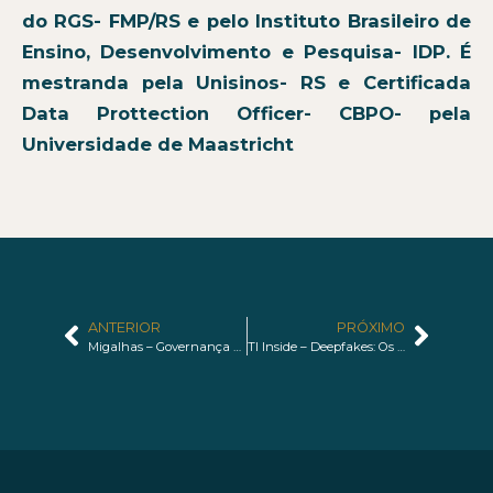
do RGS- FMP/RS e pelo Instituto Brasileiro de
Ensino, Desenvolvimento e Pesquisa- IDP. É
mestranda pela Unisinos- RS e Certificada
Data Prottection Officer- CBPO- pela
Universidade de Maastricht
ANTERIOR
PRÓXIMO
Migalhas – Governança em IA: riscos e fatores mínimos de prevenção
TI Inside – Deepfakes: Os desafios da Era da Informação manipulada