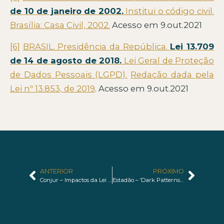
de 10 de janeiro de 2002.
Institui o código civil.
Brasília: Casa Civil, 2002.
Acesso em 9.out.2021
[6]
BRASIL. Presidência da República.
Lei 13.709
de 14 de agosto de 2018.
Lei Geral de Proteção
de Dados Pessoais (LGPD).
Redação dada pela
Lei nº 13.853, de 2019
. Acesso em 9.out.2021
ANTERIOR
PRÓXIMO
Conjur – Impactos da Lei Geral de Proteção de Dados na incorporação imobiliária
Estadão – ‘Dark Patterns’ e leis de proteção de dados