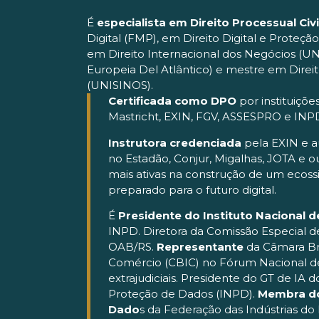
É
especialista em Direito Processual Civi
Digital (FMP), em Direito Digital e Proteç
em Direito Internacional dos Negócios (UN
Europeia Del Atlântico) e mestre em Direit
(UNISINOS).
Certificada como DPO
por instituiçõ
Mastricht, EXIN, FGV, ASSESPRO e INP
Instrutora credenciada
pela EXIN e au
no Estadão, Conjur, Migalhas, JOTA e o
mais ativas na construção de um ecossi
preparado para o futuro digital.
É
Presidente do Instituto Nacional 
INPD. Diretora da Comissão Especial 
OAB/RS.
Representante
da Câmara Bra
Comércio (CBIC) no Fórum Nacional de
extrajudiciais. Presidente do GT de IA d
Proteção de Dados (INPD).
Membra do
Dado
s da Federação das Indústrias do