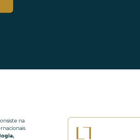
onsiste na
ernacionais
logia,