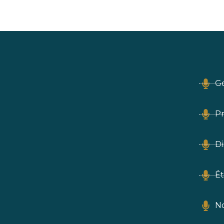
Go
Pr
Di
Ét
No