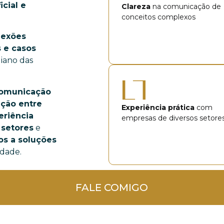
icial e
Clareza
na comunicação de
conceitos complexos
lexões
s e casos
iano das
comunicação
ação entre
Experiência prática
com
eriência
empresas de diversos setore
 setores
e
os a soluções
edade.
FALE COMIGO