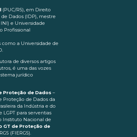
l
(PUC/RS), em Direito
ão de Dados (IDP), mestre
INI) e Universidade
o Profissional
es como a Universidade de
D.
tora de diversos artigos
utros, é uma das vozes
stema jurídico
de Proteção de Dados
–
de Proteção de Dados da
sileira da Indústria e do
 LGPT para serventias
o Instituto Nacional de
 GT de Proteção de
 RGS (FIERGS).