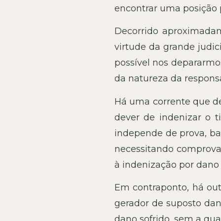
encontrar uma posição p
Decorrido aproximadam
virtude da grande judic
possível nos depararm
da natureza da responsab
Há uma corrente que def
dever de indenizar o t
independe de prova, bast
necessitando comprovar 
à indenização por dano 
Em contraponto, há out
gerador de suposto dan
dano sofrido, sem a qua