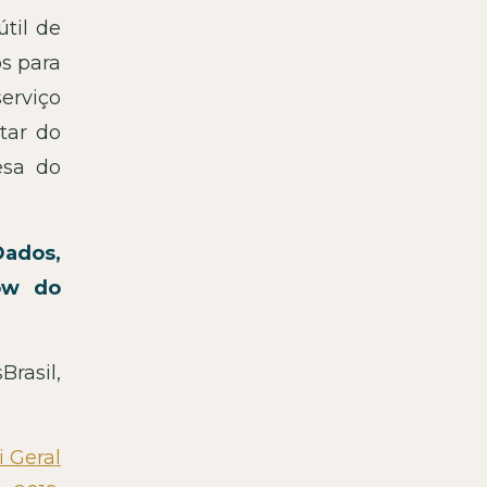
útil de
s para
erviço
tar do
esa do
Dados,
low do
rasil,
i Geral