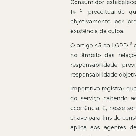
Consumidor estabelece
5
14
, preceituando q
objetivamente por pr
existência de culpa.
6
O artigo 45 da LGPD
d
no âmbito das relaç
responsabilidade prev
responsabilidade objeti
Imperativo registrar que
do serviço cabendo a
ocorrência. E, nesse s
chave para fins de cons
aplica aos agentes de