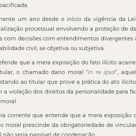
acificada.
ente um ano desde o início da vigência da Le
ialização processual envolvendo a proteção de da
os com decisões com entendimentos divergentes 
ilidade civil, se objetiva ou subjetiva.
ende que a mera exposição do fato ilícito acarre
itular, o chamado dano moral “
in re ipsa
”, aque
ando ao titular que prove a prática do ato ilícit
a violação dos direitos da personalidade para fa
moral.
ra corrente que entende que a mera exposição d
o moral prescinde da obrigatoriedade de vincula
l não seria passível de condenação.