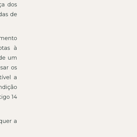
ça dos
das de
amento
ptas à
 de um
sar os
tível a
ndição
tigo 14
quer a