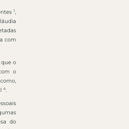
1
fontes
,
Cláudia
etadas
ia com
m que o
 com o
 como,
4
il
.
ssoais
gumas
esa do