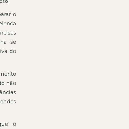
dos.
arar o
elenca
incisos
nha se
iva do
amento
do não
tâncias
 dados
 que o