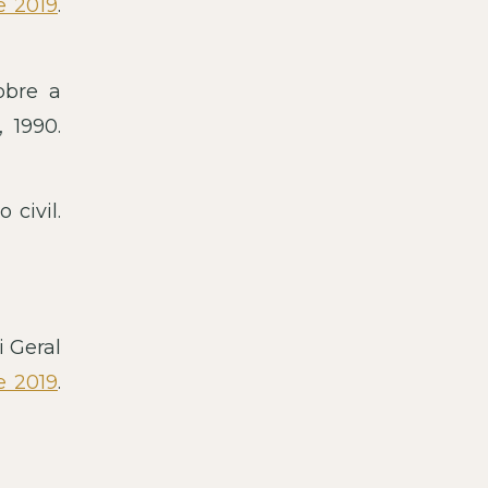
e 2019
.
obre a
 1990.
o civil.
ei Geral
e 2019
.