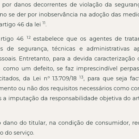
á por danos decorrentes de violação da seguran
no se der por inobservância na adoção das medi
11
artigo 46 da lei
.
12
 artigo 46
estabelece que os agentes de trat
 de segurança, técnicas e administrativas a
soais. Entretanto, para a devida caracterização
 como um defeito, se faz imprescindível perpas
13
 citados, da Lei nº 13.709/18
, para que seja fac
imento ou não dos requisitos necessários como co
s a imputação da responsabilidade objetiva do ar
o dano do titular, na condição de consumidor, re
o do serviço.