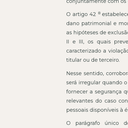
conjuntamente com os di
8
O artigo 42
estabelec
dano patrimonial e mora
as hipóteses de exclusã
II e III, os quais pr
caracterizado a violaçã
titular ou de terceiro.
Nesse sentido, corrobo
será irregular quando 
fornecer a segurança qu
relevantes do caso con
pessoais disponíveis à 
O parágrafo único d