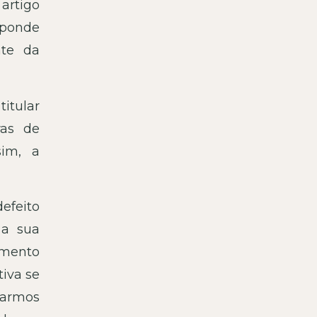
artigo
sponde
nte da
titular
ras de
sim, a
defeito
 a sua
emento
tiva se
tarmos