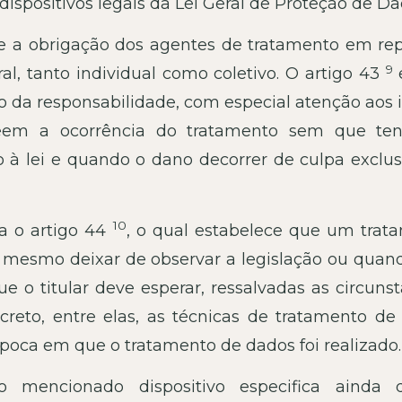
spositivos legais da Lei Geral de Proteção de Da
e a obrigação dos agentes de tratamento em rep
9
l, tanto individual como coletivo. O artigo 43
o da responsabilidade, com especial atenção aos 
eveem a ocorrência do tratamento sem que te
o à lei e quando o dano decorrer de culpa exclus
10
ra o artigo 44
, o qual estabelece que um trat
o mesmo deixar de observar a legislação ou quan
e o titular deve esperar, ressalvadas as circuns
creto, entre elas, as técnicas de tratamento de
época em que o tratamento de dados foi realizado.
o mencionado dispositivo especifica ainda