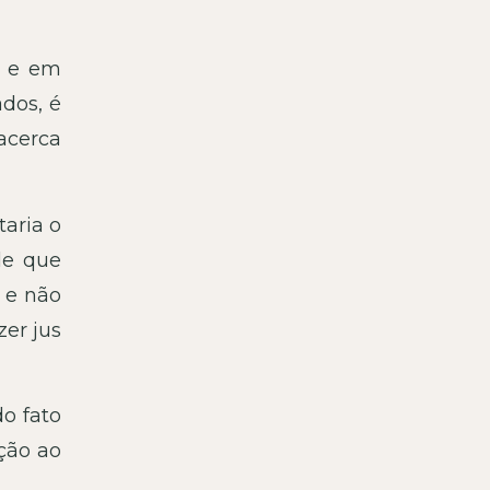
i e em
dos, é
acerca
taria o
le que
o e não
zer jus
o fato
ção ao