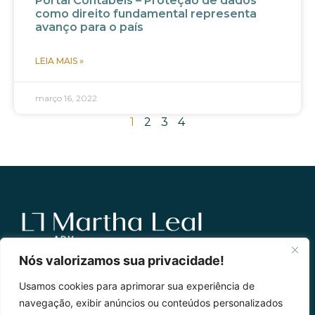
Portal Contábeis – Proteção de dados
como direito fundamental representa
avanço para o país
LEIA MAIS »
março 16, 2022
1
2
3
4
Nós valorizamos sua privacidade!
Martha Leal
Usamos cookies para aprimorar sua experiência de
Todos os Direitos Reservados
navegação, exibir anúncios ou conteúdos personalizados
Política de Privacidade