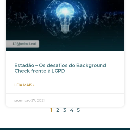
Estadão – Os desafios do Background
Check frente à LGPD
LEIA MAIS »
setembro 27, 2021
1
2
3
4
5