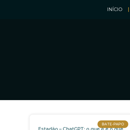
INÍCIO
BATE-PAPO
Estadão – ChatGPT: o que é e o que